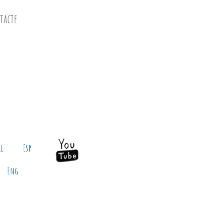
tacte
al
Esp
Eng