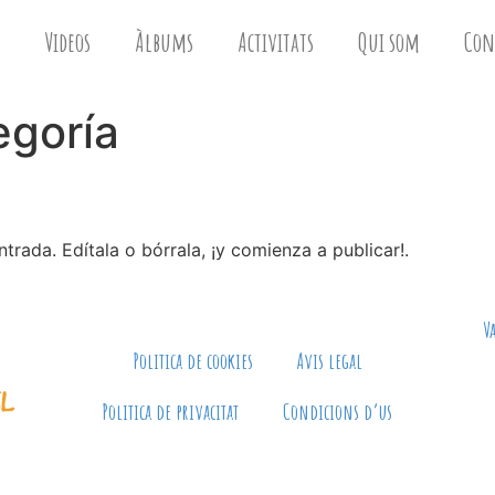
Videos
Àlbums
Activitats
Qui som
Con
egoría
trada. Edítala o bórrala, ¡y comienza a publicar!.
V
Politica de cookies
Avis legal
Politica de privacitat
Condicions d’us